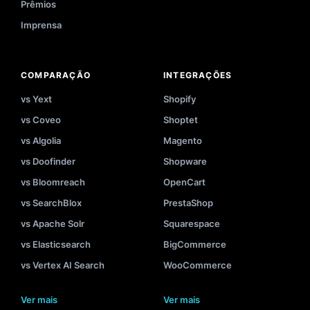
Prêmios
Imprensa
COMPARAÇÃO
INTEGRAÇÕES
vs Yext
Shopify
vs Coveo
Shoptet
vs Algolia
Magento
vs Doofinder
Shopware
vs Bloomreach
OpenCart
vs SearchBlox
PrestaShop
vs Apache Solr
Squarespace
vs Elasticsearch
BigCommerce
vs Vertex AI Search
WooCommerce
Ver mais
Ver mais