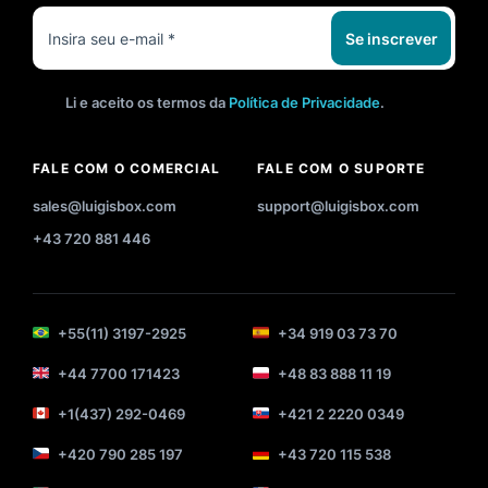
Se inscrever
Li e aceito os termos da
Política de Privacidade
.
FALE COM O COMERCIAL
FALE COM O SUPORTE
sales@luigisbox.com
support@luigisbox.com
+43 720 881 446
+55(11) 3197-2925
+34 919 03 73 70
+44 7700 171423
+48 83 888 11 19
+1(437) 292-0469
+421 2 2220 0349
+420 790 285 197
+43 720 115 538