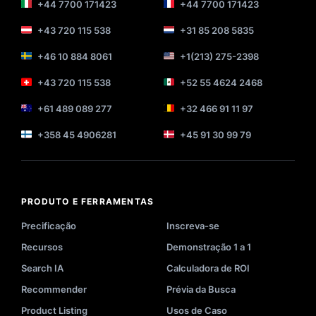
+44 7700 171423
+44 7700 171423
+43 720 115 538
+31 85 208 5835
+46 10 884 8061
+1(213) 275-2398
+43 720 115 538
+52 55 4624 2468
+61 489 089 277
+32 466 91 11 97
+358 45 4906281
+45 91 30 99 79
PRODUTO E FERRAMENTAS
Precificação
Inscreva-se
Recursos
Demonstração 1 a 1
Search IA
Calculadora de ROI
Recommender
Prévia da Busca
Product Listing
Usos de Caso