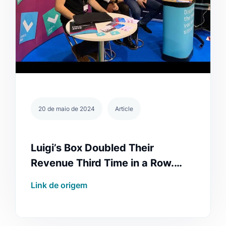
20 de maio de 2024
Article
Luigi’s Box Doubled Their
Revenue Third Time in a Row.
Their Search Is Used by More
Link de origem
Than 2,000 E‑Shops 🇨🇿