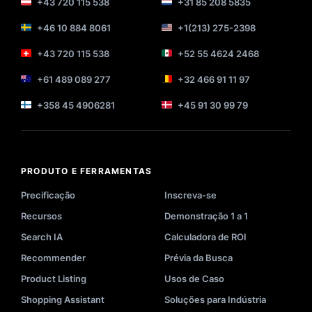
+43 720 115 538
+31 85 208 5835
+46 10 884 8061
+1(213) 275-2398
+43 720 115 538
+52 55 4624 2468
+61 489 089 277
+32 466 91 11 97
+358 45 4906281
+45 91 30 99 79
PRODUTO E FERRAMENTAS
Precificação
Inscreva-se
Recursos
Demonstração 1 a 1
Search IA
Calculadora de ROI
Recommender
Prévia da Busca
Product Listing
Usos de Caso
Shopping Assistant
Soluções para Indústria