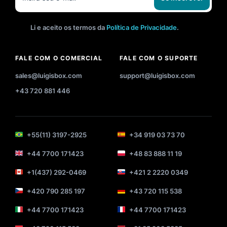
Li e aceito os termos da
Política de Privacidade
.
FALE COM O COMERCIAL
FALE COM O SUPORTE
sales@luigisbox.com
support@luigisbox.com
+43 720 881 446
+55(11) 3197-2925
+34 919 03 73 70
+44 7700 171423
+48 83 888 11 19
+1(437) 292-0469
+421 2 2220 0349
+420 790 285 197
+43 720 115 538
+44 7700 171423
+44 7700 171423