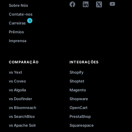
Sobre Nós
Contate-nos
1
Carreiras
Prêmios
Imprensa
COMPARAÇÃO
INTEGRAÇÕES
vs Yext
Shopify
vs Coveo
Shoptet
vs Algolia
Magento
vs Doofinder
Shopware
vs Bloomreach
OpenCart
vs SearchBlox
PrestaShop
vs Apache Solr
Squarespace