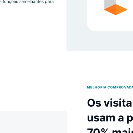
tools inc., que fornece APIs para
merce e funções semelhantes para
MELHORI
Os 