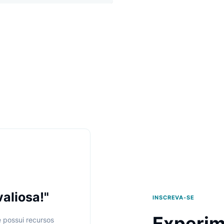
Expa
Modi
Filt