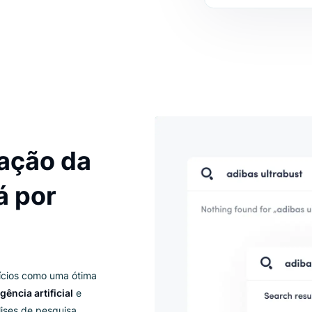
Cres
conv
Leia 
Spoko
egração da