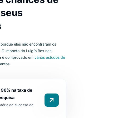
m a pesquisa têm
 mais chances de
prar seus
dutos
erder clientes porque eles não encontraram os
que você tem. O impacto da Luigi’s Box nas
es de pesquisa é comprovado em
vários estudos de
odos os segmentos.