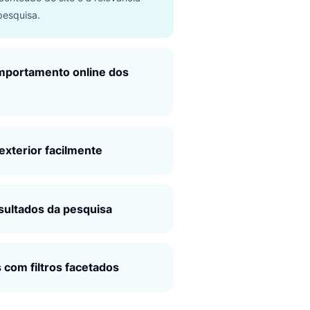
onalize a pesquisa desde a
eira interação
os prever a intenção e as preferências dos
tes com base em seus cliques em produtos,
orias, marcas ou filtros – quanto mais
ações eles fizerem, melhor será a
nalização do conteúdo do site e a relevância
esultados de pesquisa.
idere o comportamento online dos
ntes