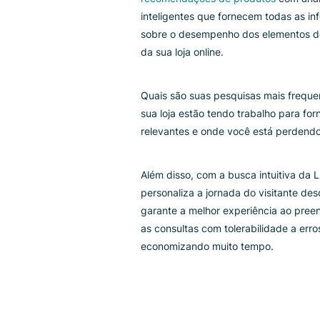
Luigi's Box 
você?
A integração da Luigi’s Box tr
pesquisa avançada no site com 
recomendações de produtos
co
inteligentes que fornecem toda
sobre o desempenho dos eleme
da sua loja online.
Quais são suas pesquisas mais 
sua loja estão tendo trabalho p
relevantes e onde você está p