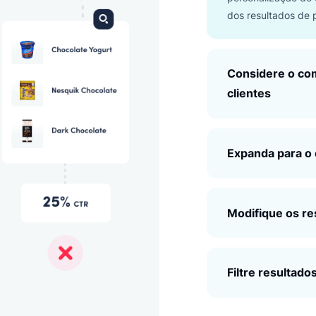
Pers
prim
Podem
clien
categ
inter
perso
dos r
Cons
clie