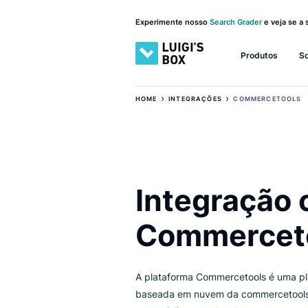
Experimente nosso
Search Grader
e ve
Produto
›
›
HOME
INTEGRAÇÕES
COMMERCE
Integraçã
Commerce
A plataforma Commercetools é