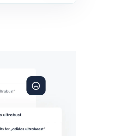
cimento de 96% na taxa de
ersão de pesquisa
mais sobre a história de sucesso da
jenyPes.