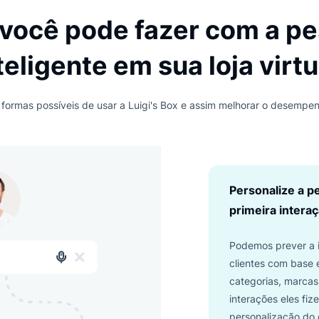
va da Luigi’s Box, você
nte desde a primeira interação e
ao preencher automaticamente
 a erros de digitação,
ue você pode fazer com
inteligente em sua loja 
das as formas possíveis de usar a Luigi's Box e assim melho