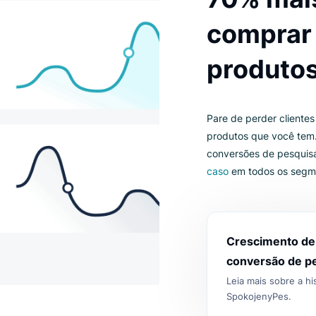
usa
70%
com
pro
Pare de p
produtos 
conversõ
caso
em t