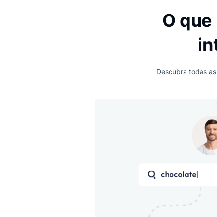
Além disso, com a busca intuiti
personaliza a jornada do visita
garante a melhor experiência 
as consultas com tolerabilidade
economizando muito tempo.
O q
Descubra to