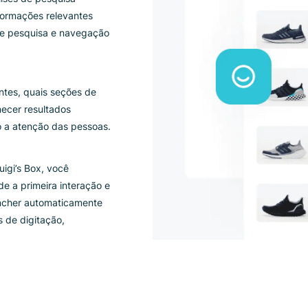
fará por
az benefícios como uma ótima
inteligência artificial
e
m análises de pesquisa
s as informações relevantes
ntos de pesquisa e navegação
frequentes, quais seções de
ara fornecer resultados
erdendo a atenção das pessoas.