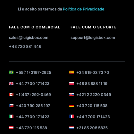
Li e aceito os termos da
Política de Privacidade
.
FALE COM O COMERCIAL
FALE COM O SUPORTE
sales@luigisbox.com
support@luigisbox.com
+43 720 881 446
+55(11) 3197-2925
+34 919 03 73 70
+44 7700 171423
+48 83 888 11 19
+1(437) 292-0469
+421 2 2220 0349
+420 790 285 197
+43 720 115 538
+44 7700 171423
+44 7700 171423
+43 720 115 538
+31 85 208 5835