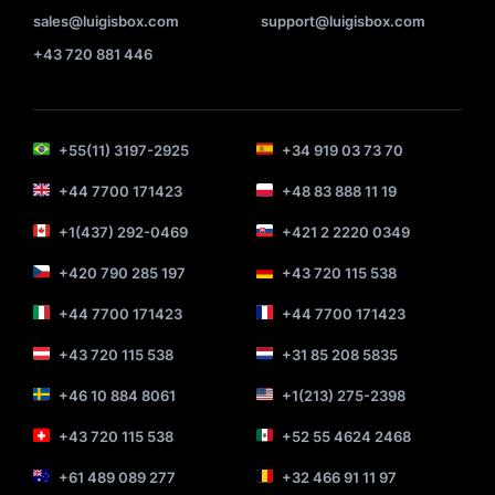
sales@luigisbox.com
support@luigisbox.com
+43 720 881 446
+55(11) 3197-2925
+34 919 03 73 70
+44 7700 171423
+48 83 888 11 19
+1(437) 292-0469
+421 2 2220 0349
+420 790 285 197
+43 720 115 538
+44 7700 171423
+44 7700 171423
+43 720 115 538
+31 85 208 5835
+46 10 884 8061
+1(213) 275-2398
+43 720 115 538
+52 55 4624 2468
+61 489 089 277
+32 466 91 11 97