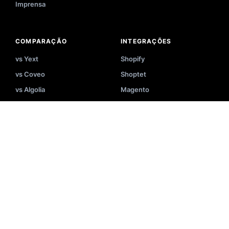
Imprensa
COMPARAÇÃO
INTEGRAÇÕES
vs Yext
Shopify
vs Coveo
Shoptet
vs Algolia
Magento
vs Doofinder
Shopware
vs Bloomreach
OpenCart
vs SearchBlox
PrestaShop
vs Apache Solr
Squarespace
vs Elasticsearch
BigCommerce
vs Vertex AI Search
WooCommerce
Ver mais
Ver mais