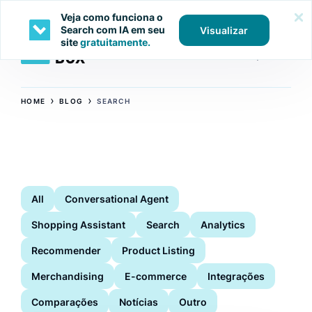
Veja como funciona o
Search com IA em seu
Visualizar
site
gratuitamente.
›
›
HOME
BLOG
SEARCH
All
Conversational Agent
Shopping Assistant
Search
Analytics
Recommender
Product Listing
Merchandising
E-commerce
Integrações
Comparações
Notícias
Outro