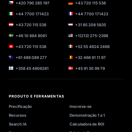
+420 790 285 197
+43 720 115 538
+44 7700 171423
+44 7700 171423
+43 720 115 538
+31 85 208 5835
+46 10 884 8061
+1(213) 275-2398
+43 720 115 538
+52 55 4624 2468
+61 489 089 277
+32 466 91 11 97
+358 45 4906281
+45 91 30 99 79
PRODUTO E FERRAMENTAS
Precificação
Inscreva-se
Recursos
Demonstração 1 a 1
Search IA
Calculadora de ROI