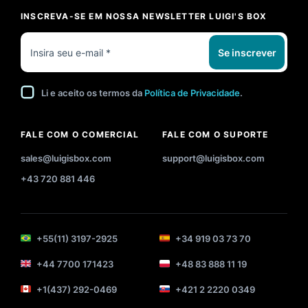
INSCREVA-SE EM NOSSA NEWSLETTER LUIGI'S BOX
Se inscrever
Li e aceito os termos da
Política de Privacidade
.
FALE COM O COMERCIAL
FALE COM O SUPORTE
sales@luigisbox.com
support@luigisbox.com
+43 720 881 446
+55(11) 3197-2925
+34 919 03 73 70
+44 7700 171423
+48 83 888 11 19
+1(437) 292-0469
+421 2 2220 0349