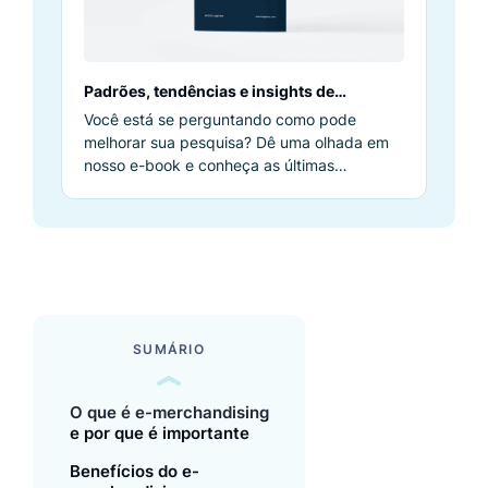
Padrões, tendências e insights de
pesquisa em 2023
Você está se perguntando como pode
melhorar sua pesquisa? Dê uma olhada em
nosso e-book e conheça as últimas
tendências e melhores práticas em 2023.
SUMÁRIO
O que é e-merchandising
e por que é importante
Benefícios do e-