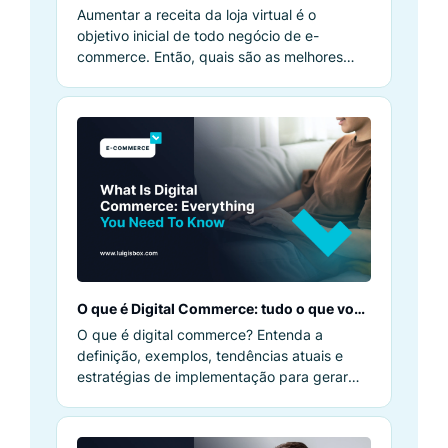
loja virtual
Aumentar a receita da loja virtual é o
objetivo inicial de todo negócio de e-
commerce. Então, quais são as melhores
maneiras de maximizá-la?
O que é Digital Commerce: tudo o que você
precisa saber para impulsionar o
O que é digital commerce? Entenda a
crescimento
definição, exemplos, tendências atuais e
estratégias de implementação para gerar
crescimento mensurável no negócio.