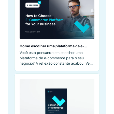
Como escolher uma plataforma de e-
commerce para o seu negócio
Você está pensando em escolher uma
plataforma de e-commerce para o seu
negócio? A reflexão constante acabou. Veja
como escolher a melhor.