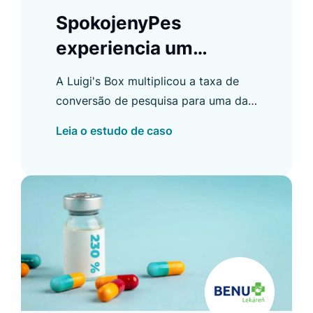
SpokojenyPes
experiencia um
crescimento de 96%
A Luigi's Box multiplicou a taxa de
na taxa de conversão
conversão de pesquisa para uma das
de pesquisa
maiores lojas virtuais que oferece
Leia o estudo de caso
alimentos e suprimentos para pets na
República Tcheca.