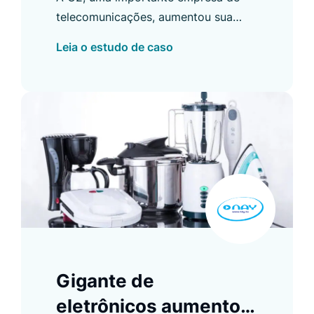
no site principal e no
telecomunicações, aumentou sua
portal de perguntas
taxa de cliques no Autocomplete
Leia o estudo de caso
para 49% e melhorou em várias
frequentes (Q&A)
outras áreas.
Gigante de
eletrônicos aumentou