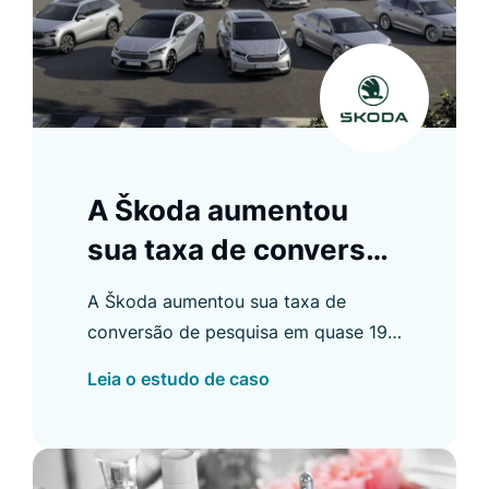
A Škoda aumentou
sua taxa de conversão
de pesquisa em quase
A Škoda aumentou sua taxa de
19%
conversão de pesquisa em quase 19%
em apenas 30 dias e alcançou outros
Leia o estudo de caso
excelentes resultados em várias
áreas de seu site com o Luigi's Box.