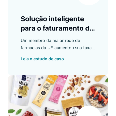
Solução inteligente
para o faturamento da
gigante farmacêutica
Um membro da maior rede de
farmácias da UE aumentou sua taxa
de conversão de pesquisa em 9,49%
Leia o estudo de caso
com a Luigi's Box.