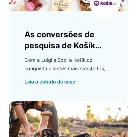
As conversões de
pesquisa de Košík
aumentaram em
Com a Luigi's Box, a Košík.cz
10,5%
conquista clientes mais satisfeitos,
resultados de pesquisa mais
Leia o estudo de caso
relevantes e aumento de receita.