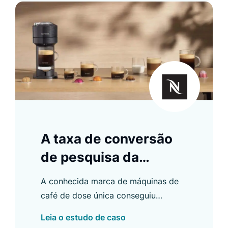
A taxa de conversão
de pesquisa da
Nespresso atingiu um
A conhecida marca de máquinas de
aumento de 6%
café de dose única conseguiu
aumentar sua taxa de conversão de
Leia o estudo de caso
pesquisa em 6% após mudar para o