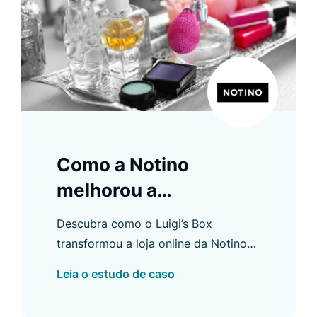
Como a Notino
melhorou a
descoberta de
Descubra como o Luigi’s Box
produtos com o Luigi’s
transformou a loja online da Notino
Box
com busca personalizada e
Leia o estudo de caso
ferramentas de e-commerce criadas
para suas necessidades específicas.