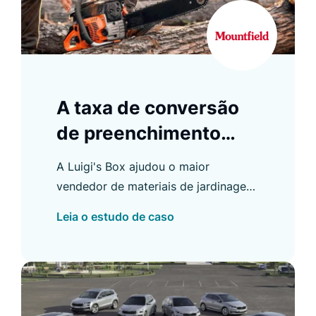
A taxa de conversão
de preenchimento
automático da
A Luigi's Box ajudou o maior
Mountfield aumentou
vendedor de materiais de jardinagem
em 67%
da República Tcheca e da Eslováquia
Leia o estudo de caso
a aumentar suas conversões de
preenchimento automático.