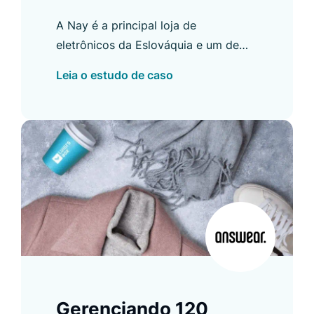
a taxa de conversão
A Nay é a principal loja de
de pesquisa em mais
eletrônicos da Eslováquia e um de
de 600%
nossos primeiros grandes clientes. Na
Leia o estudo de caso
República Tcheca, eles operam sob a
marca Electro World.
Gerenciando 120