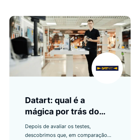
Datart: qual é a
mágica por trás do
aumento de 19% na
Depois de avaliar os testes,
conversão? Teste A/B
descobrimos que, em comparação