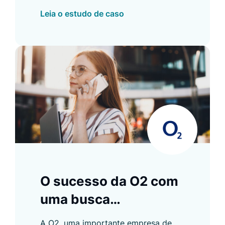
com a versão de pesquisa original, o
Leia o estudo de caso
Search da Luigi's Box foi
comprovadamente melhor em ambas
as versões de idioma da loja virtual.
O sucesso da O2 com
uma busca
impulsionada por IA
A O2, uma importante empresa de