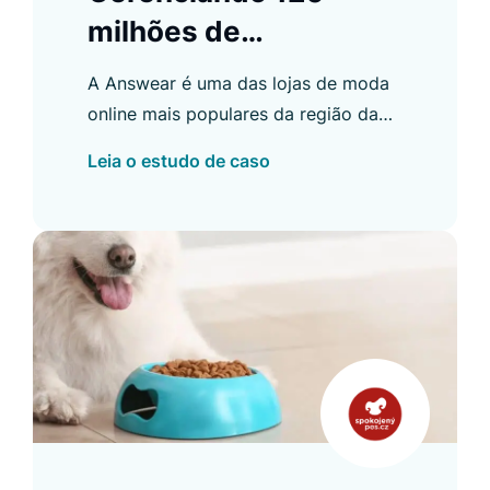
milhões de
solicitações mensais
A Answear é uma das lojas de moda
em 9 domínios
online mais populares da região da
Europa Central e Oriental. Durante a
Leia o estudo de caso
integração, nós desenvolvemos
diversas funcionalidades para o
cliente.