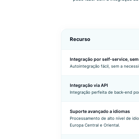
Ajude seus visitantes onli
pode fazer com a integraç