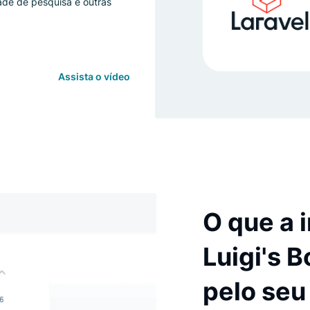
a integração da Luigi's Box e melhore
nalidade de pesquisa e outras
te
Assista o vídeo
O q