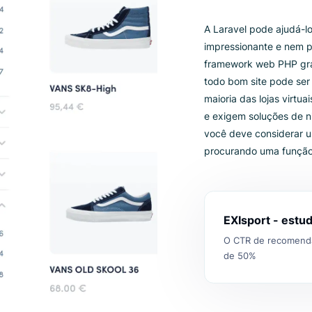
Lui
pel
A Laravel
impressio
framework
todo bom 
maioria d
e exigem 
você deve
procurand