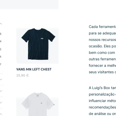
Ca
pa
no
oc