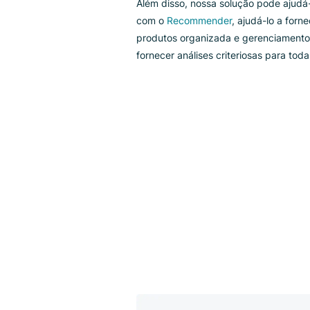
Lide com cada solicitação de p
à incrível funcionalidade de pes
Além disso, nossa solução pod
com o
Recommender
, ajudá-lo
produtos organizada e gerenc
fornecer análises criteriosas p