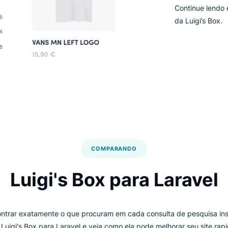
be
ou
fo
se
A 
pe
in
re
de
Co
da