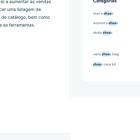
esquisa com facilidade, graças
quisa da Luigi’s Box.
e ajudá-lo a aumentar as vendas
 a fornecer uma listagem de
iamento de catálogo, bem como
ara todas as ferramentas.