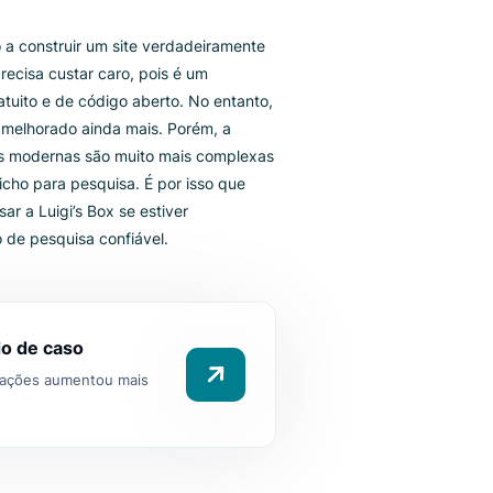
gi's Box pode fazer
o seu site Laravel?
 pode ajudá-lo a construir um site verdadeiramente
nante e nem precisa custar caro, pois é um
 web PHP gratuito e de código aberto. No entanto,
site pode ser melhorado ainda mais. Porém, a
as lojas virtuais modernas são muito mais complexas
soluções de nicho para pesquisa. É por isso que
 considerar usar a Luigi’s Box se estiver
o uma função de pesquisa confiável.