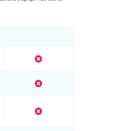
ravel
e pesquisa inserida. Dê uma olhada no que você
r seu site rapidamente e agregar mais valor ao