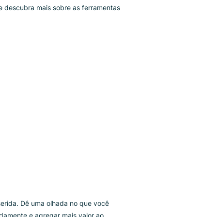
m como com termos de pesquisa simples. Nossas
tras ferramentas também podem ajudá-lo a
rnecer a melhor experiência possível para todos os
us visitantes online.
Luigi’s Box também oferece amplas opções de
rsonalização e configuração onde você pode
fluenciar métodos de pesquisa, otimizar suas
comendações de produtos, ajustar seu mecanismo
 análise ou organizar sua listagem de produtos.
ntinue lendo e descubra mais sobre as ferramentas
 Luigi’s Box.