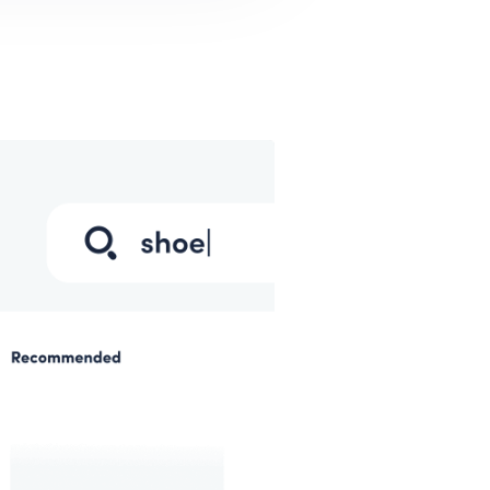
port - estudo de caso
 de recomendações aumentou mais
0%