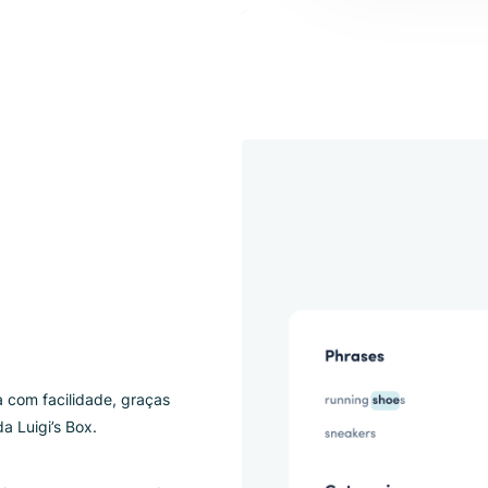
EXIs
O CTR
de 5