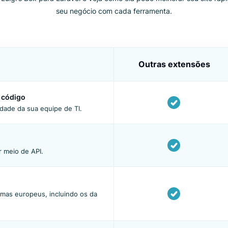
COMPARANDO
Luigi's Box para La
ne a encontrar exatamente o que procuram em cada consulta d
ão da Luigi's Box para Laravel e veja como ela pode melhora
seu negócio com cada ferramenta.