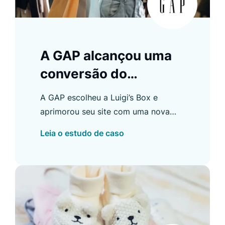
A GAP alcançou uma
conversão do
Recommender de 28
A GAP escolheu a Luigi’s Box e
%
aprimorou seu site com uma nova
funcionalidade de busca que oferece
Leia o estudo de caso
resultados em vários domínios.