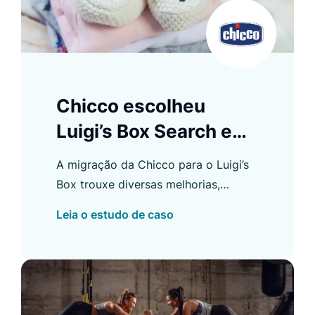
Chicco escolheu
Luigi’s Box Search e
aprimorou a
A migração da Chicco para o Luigi’s
experiência de
Box trouxe diversas melhorias,
compra
incluindo um aumento no CTR do
Leia o estudo de caso
Autocomplete e um maior uso da
busca.