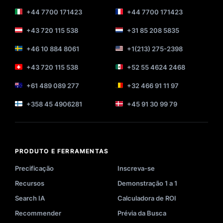
+44 7700 171423
+44 7700 171423
+43 720 115 538
+31 85 208 5835
+46 10 884 8061
+1(213) 275-2398
+43 720 115 538
+52 55 4624 2468
+61 489 089 277
+32 466 91 11 97
+358 45 4906281
+45 91 30 99 79
PRODUTO E FERRAMENTAS
Precificação
Inscreva-se
Recursos
Demonstração 1 a 1
Search IA
Calculadora de ROI
Recommender
Prévia da Busca