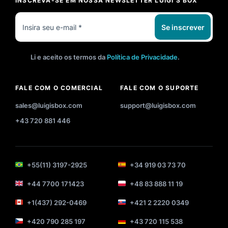
INSCREVA-SE EM NOSSA NEWSLETTER LUIGI'S BOX
Se inscrever
Li e aceito os termos da
Política de Privacidade
.
FALE COM O COMERCIAL
FALE COM O SUPORTE
sales@luigisbox.com
support@luigisbox.com
+43 720 881 446
+55(11) 3197-2925
+34 919 03 73 70
+44 7700 171423
+48 83 888 11 19
+1(437) 292-0469
+421 2 2220 0349
+420 790 285 197
+43 720 115 538