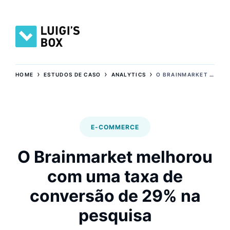
›
›
›
HOME
ESTUDOS DE CASO
ANALYTICS
O BRAINMARKET MELHOROU COM UMA TAXA DE CONVERSÃO DE 29% NA PESQUISA
E-COMMERCE
O Brainmarket melhorou
com uma taxa de
conversão de 29% na
pesquisa